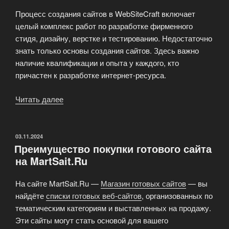
Процесс создания сайтов в WebSiteCraft включает
целый комплекс работ по разработке фирменного
стидя, дизайну, верстке и тестированию. Недостаточно
знать только основы создания сайтов. Здесь важно
наличие квалификации и опыта у каждого, кто
причастен к разработке интернет-ресурса.
Читать далее
«Крафтовая
веб-
студия
WebSiteCraft»
ОПУБЛИКОВАНО
03.11.2024
Преимущество покупки готового сайта
на MartSait.Ru
На сайте MartSait.Ru —
Магазин готовых сайтов
— вы
найдёте
списки готовых веб-сайтов
, организованных по
тематическим категориям и выставленных на продажу.
Эти сайты могут стать основой для вашего