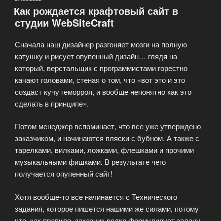
Как рождается крафтовый сайт в
студии
студии WebSiteCraft
WebSiteCraft»
Сначала наш дизайнер разгоняет мозги на полную
катушку и рисует опупенный дизайн… глядя на
который, верстальщик с программистами горестно
качают головами, стеная о том, что «вот это и это
создаст кучу геморроя, и вообще непонятно как это
сделать в принципе».
Потом менеджер вспоминает, что все уже утверждено
заказчиком, и начинаются пляски с бубном. А также с
тарелками, вилками, ложками, флешками и прочими
музыкальными фишками. В результате чего
получается опупенный сайт!
Хотя вообще-то все начинается с Технического
задания, которое пишется нашими же силами, потому
что, как правило, заказчик редко формулирует задачу