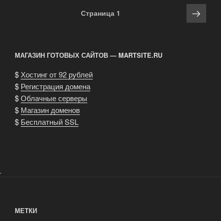
Навигация
Сле
Страница
1
по
стра
записям
МАГАЗИН ГОТОВЫХ САЙТОВ — MARTSITE.RU
$
Хостинг от 92 рублей
$
Регистрация домена
$
Облачные серверы
$
Магазин доменов
$
Бесплатный SSL
.
МЕТКИ