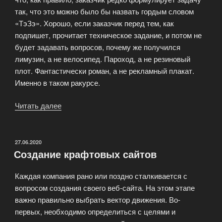
так, что это можно было бы назвать гордым словом
«ТэЗэ». Хорошо, если заказчик перед тем, как
подпишет, прочитает техническое задание, и потом не
будет задавать вопросов, почему же получился
лимузин, а не велосипед. Пароход, а не резиновый
плот. Фантастически роман, а не рекламный плакат.
Именно в таком ракурсе.
Читать далее
«Как
рождается
крафтовый
сайт
ОПУБЛИКОВАНО
27.06.2020
Создание крафтовых сайтов
в
студии
Каждая компания рано или поздно сталкивается с
WebSiteCraft»
вопросом создания своего веб-сайта. На этом этапе
важно правильно выбрать вектор движения. Во-
первых, необходимо определиться с целями и