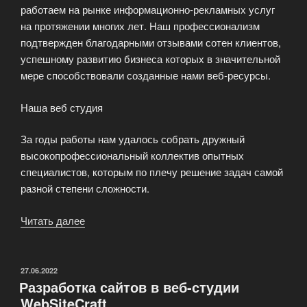
работаем на рынке информационно-рекламных услуг
на протяжении многих лет. Наш профессионализм
подтвержден благодарными отзывами сотен клиентов,
успешному развитию бизнеса которых в значительной
мере способствовали созданные нами веб-ресурсы.
Наша веб студия
За годы работы нам удалось собрать дружный
высокопрофессиональный коллектив опытных
специалистов, которым по плечу решение задач самой
разной степени сложности.
Читать далее
«WebSiteCraft
—
Современная
веб-
ОПУБЛИКОВАНО
27.06.2022
Разработка сайтов в веб-студии
студия»
WebSiteCraft