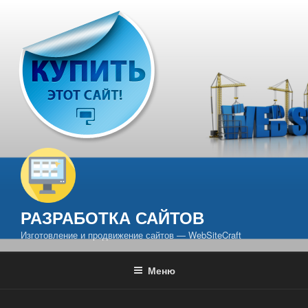
Перейти
к
содержимому
РАЗРАБОТКА САЙТОВ
Изготовление и продвижение сайтов — WebSiteCraft
Меню