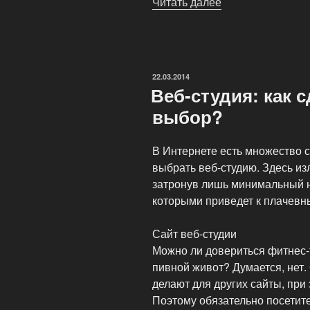
Читать далее
«Сайт
любой
сложности,
соответствующи
Вашему
ОПУБЛИКОВАНО
22.03.2014
бюджету»
Веб-студия: как 
выбор?
В Интернете есть множество с
выбрать веб-студию. Здесь из
затронув лишь минимальный 
которыми приведет к плачевн
Сайт веб-студии
Можно ли довериться фитнес-т
пивной живот? Думается, нет.
делают для других сайты, при
Поэтому обязательно посетите