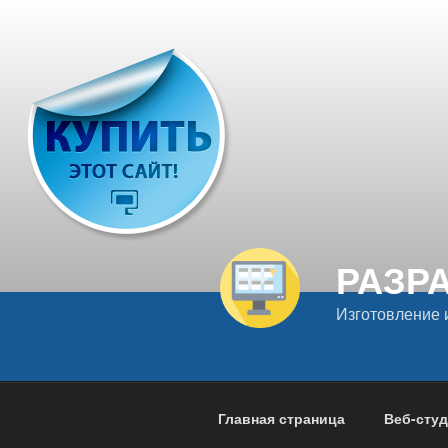
Перейти
к
содержимому
РАЗР
Изготовление 
Главная страница
Веб-сту