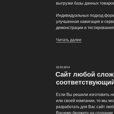
выгрузки базы данных товаро
Индивидуальных подход форм
улучшенная навигация и серв
демонстрации и тестирования
Читать далее
«Супер
скидка
на
создание
сайта
ОПУБЛИКОВАНО
22.03.2014
интернет-
Сайт любой слож
магазина!»
соответствующи
Если Вы решили изготовить не
или своей компании, то мы м
разработать для Вас сайт лю
Вашему бюджету на создание 