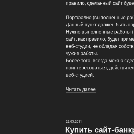
правило, сделанный сайт буде
Портфолио (выполненные ра
Данный пункт должен быть оп
Нужно выполненные работы (
сайт, как правило, будет при
веб-студии, не обладая собс
чужие работы.
Более того, всегда можно сде
поинтересоваться, действител
веб-студией.
Читать далее
«Веб-
студия:
как
сделать
правильный
ОПУБЛИКОВАНО
22.03.2011
выбор?»
Купить сайт-банк