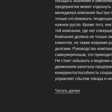
обладать знаниями и умениями
предприятия может отдохнуть о
менеджера компания быстро 
только отслеживать тенденции
нужное русло. Кроме того, ник
той компании, где нет соверш
Компания должна не только а
клиентов, но также вовремя 
долгами. Руководство компан
самоуверенным, это приводит 
Не стоит забывать о ведении 
движением капитала предприя
конкурентоспособность сохран
управляет сбытом товара и не
Читать далее
«Купить
сайт-
банкрот
и