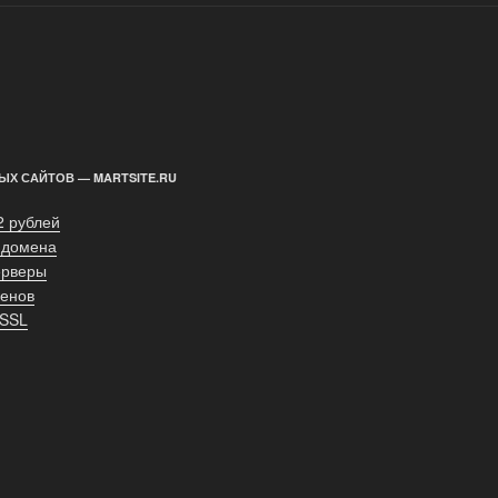
ЫХ САЙТОВ — MARTSITE.RU
2 рублей
 домена
ерверы
енов
 SSL