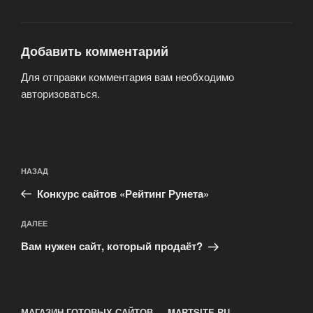
Добавить комментарий
Для отправки комментария вам необходимо
авторизоваться
.
Навигация
Предыдущая
НАЗАД
по
запись:
записям
Конкурс сайтов «Рейтинг Рунета»
Следующая
ДАЛЕЕ
запись
Вам нужен сайт, который продаёт?
МАГАЗИН ГОТОВЫХ САЙТОВ — MARTSITE.RU